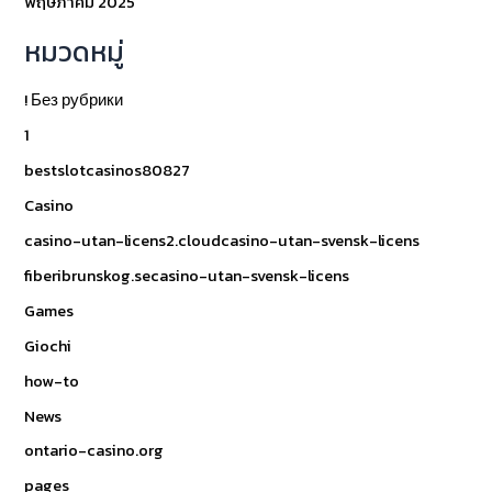
พฤษภาคม 2025
หมวดหมู่
! Без рубрики
1
bestslotcasinos80827
Casino
casino-utan-licens2.cloudcasino-utan-svensk-licens
fiberibrunskog.secasino-utan-svensk-licens
Games
Giochi
how-to
News
ontario-casino.org
pages