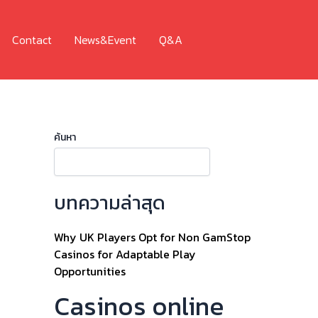
Contact
News&Event
Q&A
ค้นหา
บทความล่าสุด
Why UK Players Opt for Non GamStop
Casinos for Adaptable Play
Opportunities
Casinos online