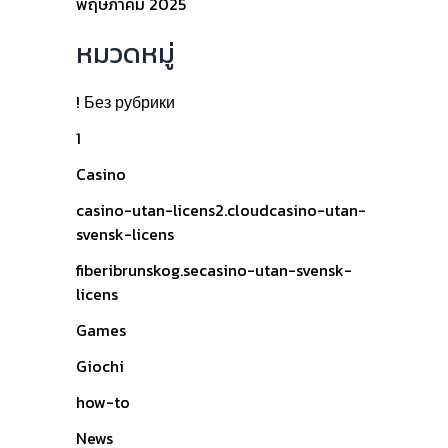
พฤษภาคม 2025
หมวดหมู่
! Без рубрики
1
Casino
casino-utan-licens2.cloudcasino-utan-
svensk-licens
fiberibrunskog.secasino-utan-svensk-
licens
Games
Giochi
how-to
News