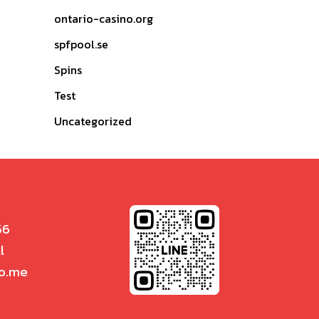
ontario-casino.org
spfpool.se
Spins
Test
Uncategorized
56
l
o.me