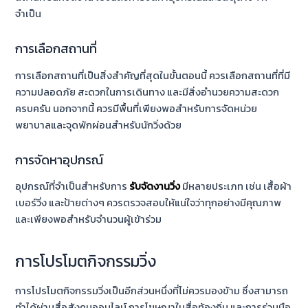
จำเป็น
การเลือกสถานที่
การเลือกสถานที่เป็นสิ่งสำคัญที่สุดในขั้นตอนนี้ ควรเลือกสถานที่ที่มี
ความปลอดภัย สะดวกในการเดินทาง และมีสิ่งอำนวยความสะดวก
ครบครัน นอกจากนี้ ควรมีพื้นที่เพียงพอสำหรับการจัดหน่วย
พยาบาลและจุดพักผ่อนสำหรับนักวิ่งด้วย
การจัดหาอุปกรณ์
อุปกรณ์ที่จำเป็นสำหรับการ
รับจัดงานวิ่ง
มีหลายประเภท เช่น เสื้อผ้า
เบอร์วิ่ง และป้ายต่างๆ ควรตรวจสอบให้แน่ใจว่าทุกอย่างมีคุณภาพ
และเพียงพอสำหรับจำนวนผู้เข้าร่วม
การโปรโมตกิจกรรมวิ่ง
การโปรโมตกิจกรรมวิ่งเป็นอีกส่วนหนึ่งที่ไม่ควรมองข้าม ซึ่งสามารถ
ทำได้ผ่านสื่อสังคมออนไลน์ การโฆษณาในสื่อท้องถิ่น และการร่วมมือ