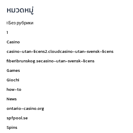
หมวดหมู่
! Без рубрики
1
Casino
casino-utan-licens2.cloudcasino-utan-svensk-licens
fiberibrunskog.secasino-utan-svensk-licens
Games
Giochi
how-to
News
ontario-casino.org
spfpool.se
Spins