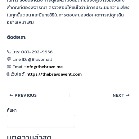
ในการ
รับจัดงานวิ่ง
การดูแลความปลอดภัยของผู้เข้าร่วมเป็นสิ่ง
สำคัญที่ต้องพิจารณา ตรวจสอบให้แน่ใจว่ามีการประเมินความเสี่ยง
ในทุกขั้นตอน และมียุทธวิธีในการตอบสนองต่อเหตุการณ์ฉุกเฉิน
อย่างเหมาะสม
ติดต่อเรา:
📞 โทร: 083-292-9956
💬 Line ID: @Bravomall
📧 Email:
info@thebravo.me
🌐 เว็บไซต์:
https://thebravoevent.com
PREVIOUS
NEXT
ค้นหา
บทความล่าสุด