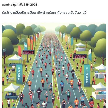
admin
/
กุมภาพันธ์ 18, 2026
รับจัดงานวิ่งบริการมืออาชีพสำหรับทุกกิจกรรม รับจัดงานวิ