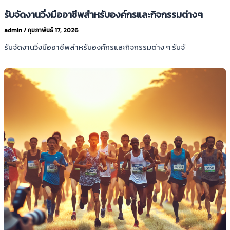
รับจัดงานวิ่งมืออาชีพสำหรับองค์กรและกิจกรรมต่างๆ
admin
/
กุมภาพันธ์ 17, 2026
รับจัดงานวิ่งมืออาชีพสำหรับองค์กรและกิจกรรมต่าง ๆ รับจั