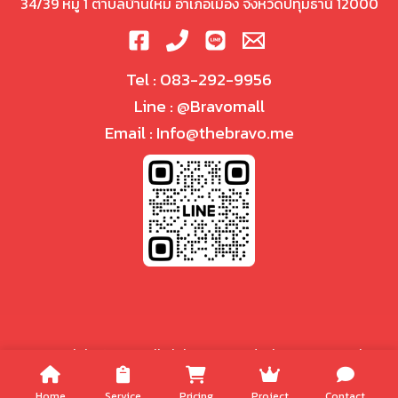
34/39 หมู่ 1 ตำบลบ้านใหม่ อำเภอเมือง จังหวัดปทุมธานี 12000
Tel :
083-292-9956
Line :
@Bravomall
Email :
Info@thebravo.me
Copyright © 2025 All Rights Reserved. The Bravo Event |
Powered by ProWebthailand
Home
Service
Pricing
Project
Contact